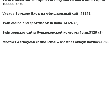
100000.3230
Vavada Зеркало Вход на официальный сайт.13212
1win casino and sportsbook in India.14126 (2)
1win зеркало сайта букмекерской конторы 1вин.3129 (3)
Mostbet Azrbaycan casino icmal – Mostbet onlayn kazinosu.985