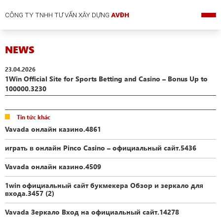
CÔNG TY TNHH TƯ VẤN XÂY DỰNG
AVĐH
NEWS
23.04.2026
1Win Official Site for Sports Betting and Casino – Bonus Up to
100000.3230
Tin tức khác
Vavada онлайн казино.4861
играть в онлайн Pinco Casino – официальный сайт.5436
Vavada онлайн казино.4509
1win официальный сайт букмекера Обзор и зеркало для
входа.3457 (2)
Vavada Зеркало Вход на официальный сайт.14278