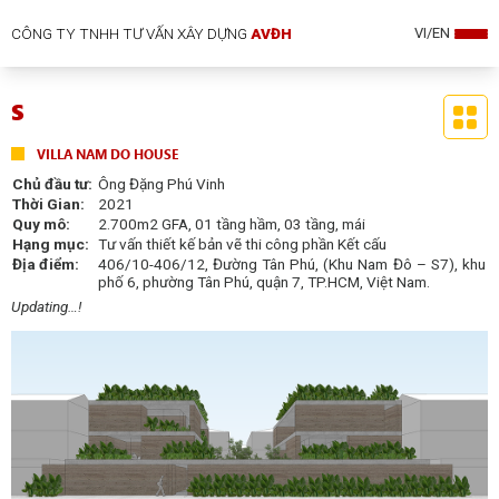
CÔNG TY TNHH TƯ VẤN XÂY DỰNG
AVĐH
VI/EN
S
VILLA NAM DO HOUSE
Chủ đầu tư:
Ông Đặng Phú Vinh
Thời Gian:
2021
Quy mô:
2.700m
2
GFA, 01 tầng hầm, 03 tầng, mái
Hạng mục:
Tư vấn thiết kế bản vẽ thi công phần Kết cấu
Địa điểm:
406/10-406/12, Đường Tân Phú, (Khu Nam Đô – S7), khu
phố 6, phường Tân Phú, quận 7, TP.HCM, Việt Nam.
Updating…!