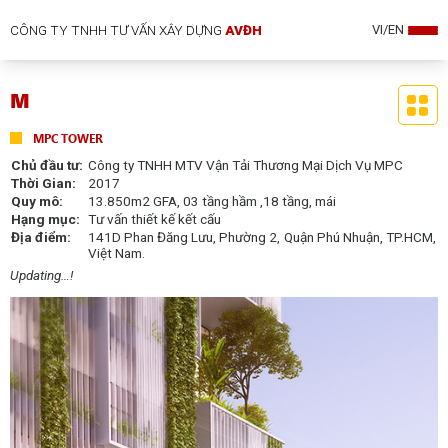
CÔNG TY TNHH TƯ VẤN XÂY DỰNG
AVĐH
VI/EN
M
MPC TOWER
Chủ đầu tư:
Công ty TNHH MTV Vận Tải Thương Mại Dịch Vụ MPC
Thời Gian:
2017
Quy mô:
13.850m
2
GFA, 03 tầng hầm ,18 tầng, mái
Hạng mục:
Tư vấn thiết kế kết cấu
Địa điểm:
141D Phan Đăng Lưu, Phường 2, Quận Phú Nhuận, TP.HCM,
Việt Nam.
Updating…!