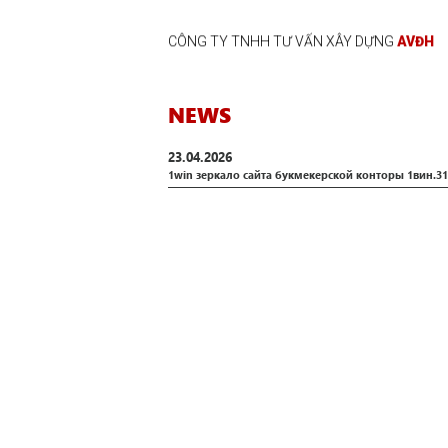
CÔNG TY TNHH TƯ VẤN XÂY DỰNG
AVĐH
NEWS
23.04.2026
1win зеркало сайта букмекерской конторы 1вин.312