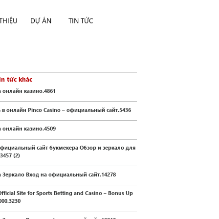
 THIỆU
DỰ ÁN
TIN TỨC
in tức khác
a онлайн казино.4861
 в онлайн Pinco Casino – официальный сайт.5436
a онлайн казино.4509
официальный сайт букмекера Обзор и зеркало для
3457 (2)
a Зеркало Вход на официальный сайт.14278
fficial Site for Sports Betting and Casino – Bonus Up
000.3230