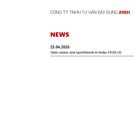
CÔNG TY TNHH TƯ VẤN XÂY DỰNG
AVĐH
NEWS
23.04.2026
1win casino and sportsbook in India.14126 (2)