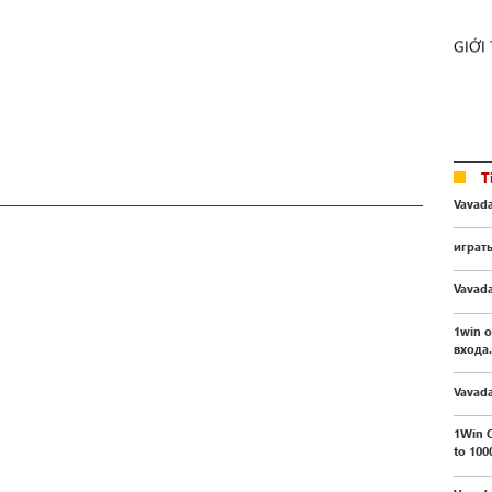
GIỚI
T
Vavad
играть
Vavad
1win 
входа.
Vavad
1Win O
to 100