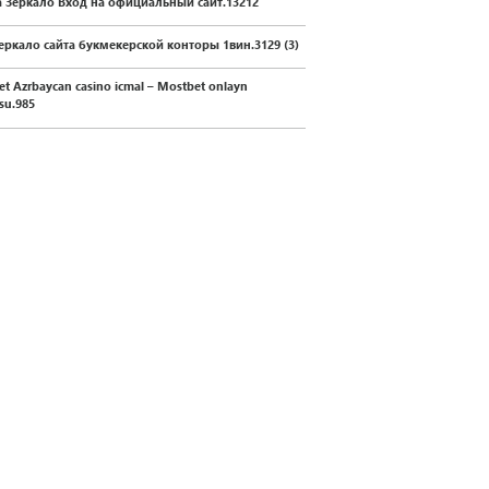
a Зеркало Вход на официальный сайт.13212
еркало сайта букмекерской конторы 1вин.3129 (3)
t Azrbaycan casino icmal – Mostbet onlayn
su.985