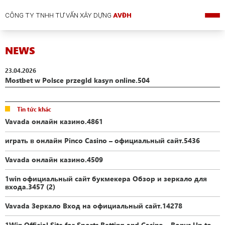
CÔNG TY TNHH TƯ VẤN XÂY DỰNG
AVĐH
NEWS
23.04.2026
Mostbet w Polsce przegld kasyn online.504
Tin tức khác
Vavada онлайн казино.4861
играть в онлайн Pinco Casino – официальный сайт.5436
Vavada онлайн казино.4509
1win официальный сайт букмекера Обзор и зеркало для
входа.3457 (2)
Vavada Зеркало Вход на официальный сайт.14278
1Win Official Site for Sports Betting and Casino – Bonus Up to