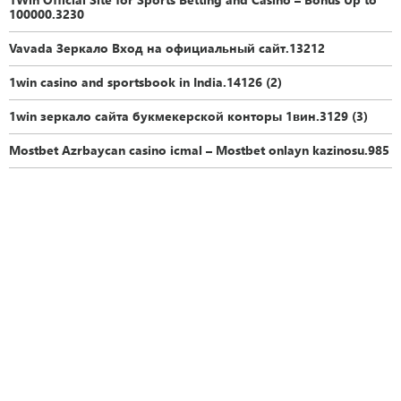
100000.3230
Vavada Зеркало Вход на официальный сайт.13212
1win casino and sportsbook in India.14126 (2)
1win зеркало сайта букмекерской конторы 1вин.3129 (3)
Mostbet Azrbaycan casino icmal – Mostbet onlayn kazinosu.985