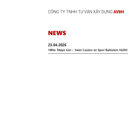
CÔNG TY TNHH TƯ VẤN XÂY DỰNG
AVĐH
NEWS
23.04.2026
1Win Trkiye Giri – 1win Casino ve Spor Bahisleri.16283 