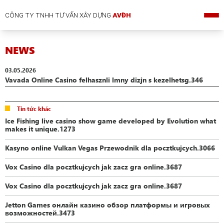
CÔNG TY TNHH TƯ VẤN XÂY DỰNG
AVĐH
NEWS
03.05.2026
Vavada Online Casino felhasznli lmny dizjn s kezelhetsg.346
Tin tức khác
Ice Fishing live casino show game developed by Evolution what
makes it unique.1273
Kasyno online Vulkan Vegas Przewodnik dla pocztkujcych.3066
Vox Casino dla pocztkujcych jak zacz gra online.3687
Vox Casino dla pocztkujcych jak zacz gra online.3687
Jetton Games онлайн казино обзор платформы и игровых
возможностей.3473