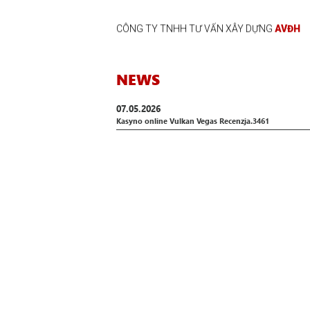
CÔNG TY TNHH TƯ VẤN XÂY DỰNG
AVĐH
NEWS
07.05.2026
Kasyno online Vulkan Vegas Recenzja.3461