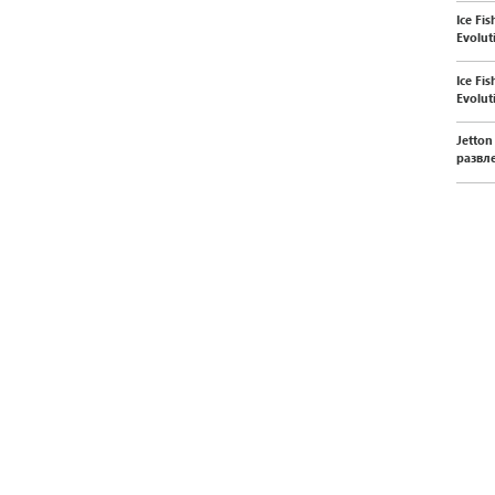
Ice Fi
Evolut
Ice Fi
Evolut
Jetto
развл