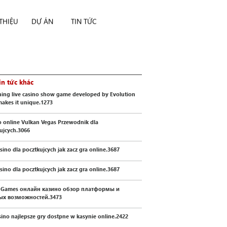
 THIỆU
DỰ ÁN
TIN TỨC
in tức khác
shing live casino show game developed by Evolution
akes it unique.1273
 online Vulkan Vegas Przewodnik dla
ujcych.3066
sino dla pocztkujcych jak zacz gra online.3687
sino dla pocztkujcych jak zacz gra online.3687
n Games онлайн казино обзор платформы и
ых возможностей.3473
ino najlepsze gry dostpne w kasynie online.2422