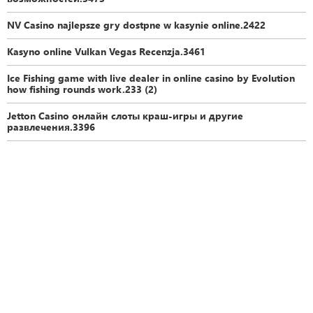
NV Casino najlepsze gry dostpne w kasynie online.2422
Kasyno online Vulkan Vegas Recenzja.3461
Ice Fishing game with live dealer in online casino by Evolution
how fishing rounds work.233 (2)
Jetton Casino онлайн слоты краш-игры и другие
развлечения.3396