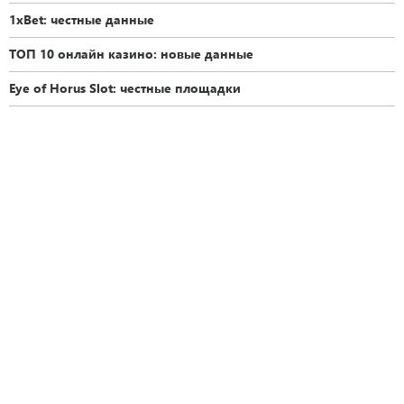
1xBet: честные данные
ТОП 10 онлайн казино: новые данные
Eye of Horus Slot: честные площадки