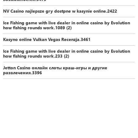
NV Casino najlepsze gry dostpne w kasynie online.2422
Ice Fishing game with live dealer in online casino by Evolution
how fishing rounds work.1089 (2)
Kasyno online Vulkan Vegas Recenzja.3461
Ice Fishing game with live dealer in online casino by Evolution
how fishing rounds work.233 (2)
Jetton Casino онлайн слоты краш-игры и другие
развлечения.3396