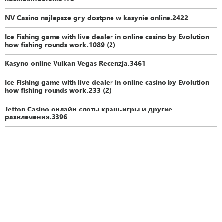
NV Casino najlepsze gry dostpne w kasynie online.2422
Ice Fishing game with live dealer in online casino by Evolution
how fishing rounds work.1089 (2)
Kasyno online Vulkan Vegas Recenzja.3461
Ice Fishing game with live dealer in online casino by Evolution
how fishing rounds work.233 (2)
Jetton Casino онлайн слоты краш-игры и другие
развлечения.3396