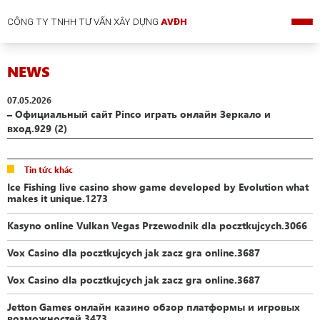
CÔNG TY TNHH TƯ VẤN XÂY DỰNG
AVĐH
NEWS
07.05.2026
– Официальный сайт Pinco играть онлайн Зеркало и
вход.929 (2)
Tin tức khác
Ice Fishing live casino show game developed by Evolution what
makes it unique.1273
Kasyno online Vulkan Vegas Przewodnik dla pocztkujcych.3066
Vox Casino dla pocztkujcych jak zacz gra online.3687
Vox Casino dla pocztkujcych jak zacz gra online.3687
Jetton Games онлайн казино обзор платформы и игровых
возможностей.3473