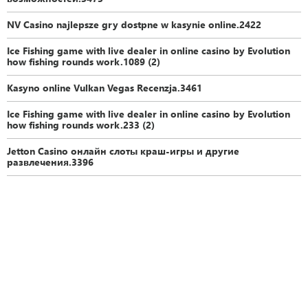
NV Casino najlepsze gry dostpne w kasynie online.2422
Ice Fishing game with live dealer in online casino by Evolution
how fishing rounds work.1089 (2)
Kasyno online Vulkan Vegas Recenzja.3461
Ice Fishing game with live dealer in online casino by Evolution
how fishing rounds work.233 (2)
Jetton Casino онлайн слоты краш-игры и другие
развлечения.3396