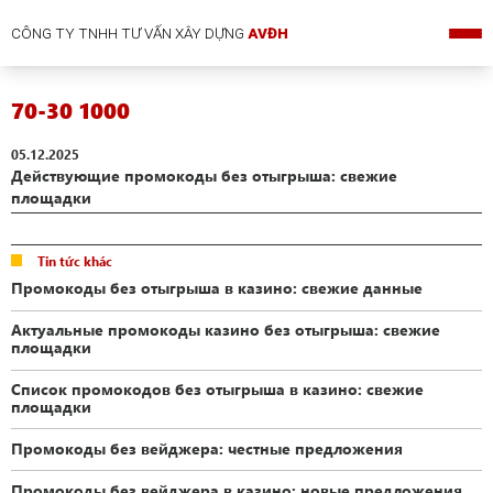
CÔNG TY TNHH TƯ VẤN XÂY DỰNG
AVĐH
70-30 1000
05.12.2025
Действующие промокоды без отыгрыша: свежие
площадки
Tin tức khác
Промокоды без отыгрыша в казино: свежие данные
Актуальные промокоды казино без отыгрыша: свежие
площадки
Список промокодов без отыгрыша в казино: свежие
площадки
Промокоды без вейджера: честные предложения
Промокоды без вейджера в казино: новые предложения