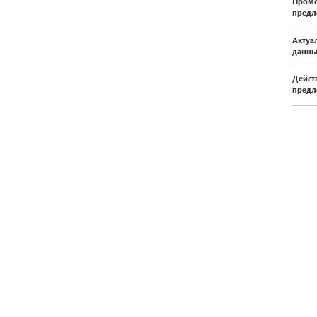
Промо
предл
Актуа
данны
Дейст
предл