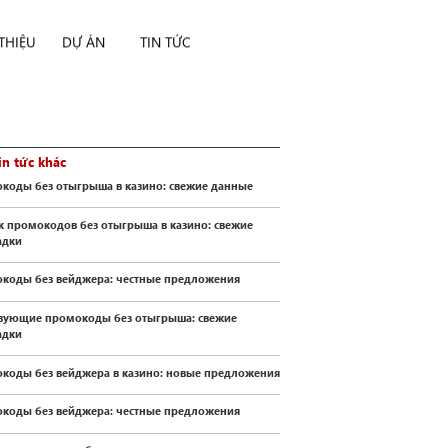
 THIỆU
DỰ ÁN
TIN TỨC
in tức khác
коды без отыгрыша в казино: свежие данные
к промокодов без отыгрыша в казино: свежие
адки
коды без вейджера: честные предложения
вующие промокоды без отыгрыша: свежие
адки
коды без вейджера в казино: новые предложения
коды без вейджера: честные предложения