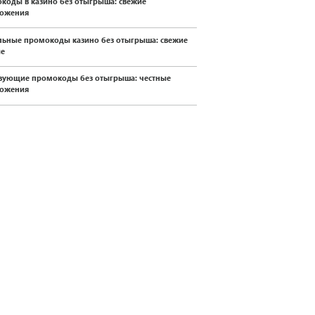
коды в казино без отыгрыша: свежие
ожения
льные промокоды казино без отыгрыша: свежие
е
вующие промокоды без отыгрыша: честные
ожения