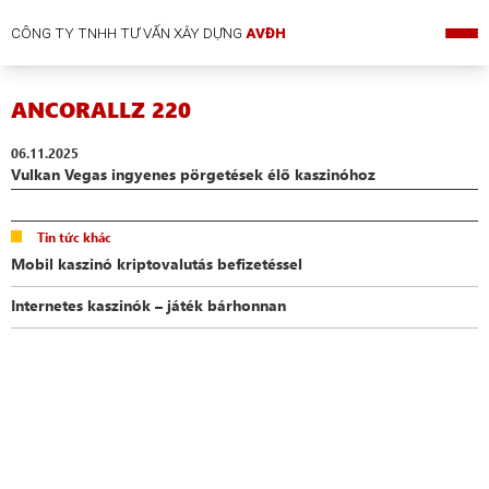
CÔNG TY TNHH TƯ VẤN XÂY DỰNG
AVĐH
ANCORALLZ 220
06.11.2025
Vulkan Vegas ingyenes pörgetések élő kaszinóhoz
Tin tức khác
Mobil kaszinó kriptovalutás befizetéssel
Internetes kaszinók – játék bárhonnan