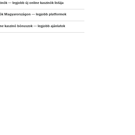
zinók — legjobb új online kaszinók listája
ók Magyarországon — legjobb platformok
ine kaszinó bónuszok — legjobb ajánlatok