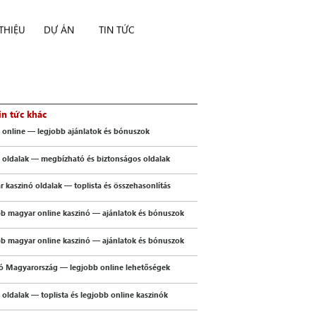
 THIỆU
DỰ ÁN
TIN TỨC
in tức khác
 online — legjobb ajánlatok és bónuszok
 oldalak — megbízható és biztonságos oldalak
 kaszinó oldalak — toplista és összehasonlítás
b magyar online kaszinó — ajánlatok és bónuszok
b magyar online kaszinó — ajánlatok és bónuszok
ó Magyarország — legjobb online lehetőségek
 oldalak — toplista és legjobb online kaszinók