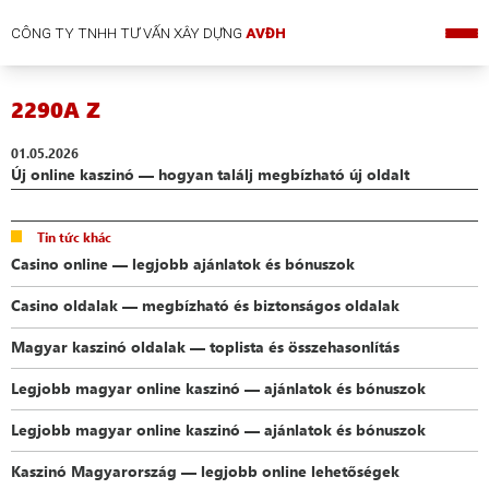
CÔNG TY TNHH TƯ VẤN XÂY DỰNG
AVĐH
2290A Z
01.05.2026
Új online kaszinó — hogyan találj megbízható új oldalt
Tin tức khác
Casino online — legjobb ajánlatok és bónuszok
Casino oldalak — megbízható és biztonságos oldalak
Magyar kaszinó oldalak — toplista és összehasonlítás
Legjobb magyar online kaszinó — ajánlatok és bónuszok
Legjobb magyar online kaszinó — ajánlatok és bónuszok
Kaszinó Magyarország — legjobb online lehetőségek