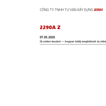
CÔNG TY TNHH TƯ VẤN XÂY DỰNG
AVĐH
2290A Z
07.05.2026
Új online kaszinó — hogyan találj megbízható új oldal