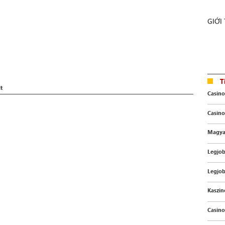
GIỚI
T
t
Casino
Casino
Magyar
Legjob
Legjob
Kaszin
Casino