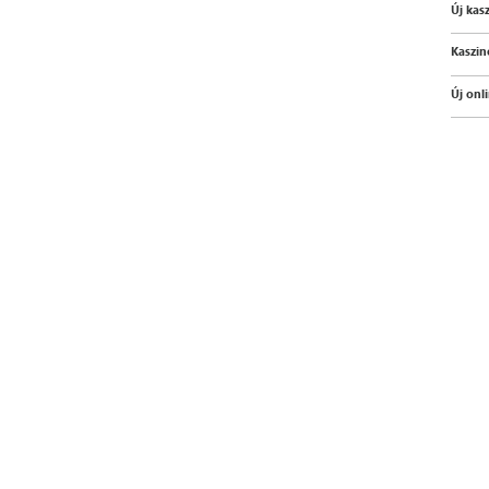
Új kas
Kaszin
Új onl