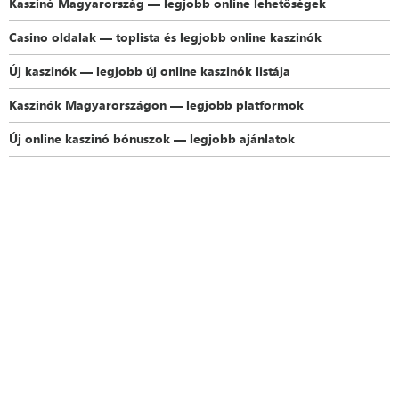
Kaszinó Magyarország — legjobb online lehetőségek
Casino oldalak — toplista és legjobb online kaszinók
Új kaszinók — legjobb új online kaszinók listája
Kaszinók Magyarországon — legjobb platformok
Új online kaszinó bónuszok — legjobb ajánlatok