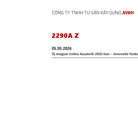
CÔNG TY TNHH TƯ VẤN XÂY DỰNG
AVĐH
2290A Z
05.05.2026
Új magyar online kaszinók 2026-ban – innovatív funkci