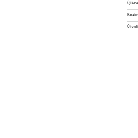
Új kas
Kaszin
Új onl