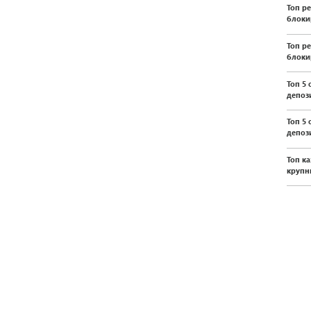
Топ р
блоки
Топ р
блоки
Топ 5
депоз
Топ 5
депоз
Топ к
крупн