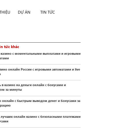
 THIỆU
DỰ ÁN
TIN TỨC
in tức khác
0 казино с моментальными выплатами и игровыми
атами
азино онлайн России с игровыми автоматами и live
о
ь в казино на деньги онлайн с бонусами и
ом за минуты
о онлайн с быстрым выводом денег и бонусами за
трацию
0 лучших онлайн казино с безопасными платежами
усами