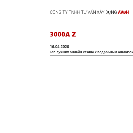
CÔNG TY TNHH TƯ VẤN XÂY DỰNG
AVĐH
3000A Z
16.04.2026
Топ лучших онлайн казино с подробным анализом