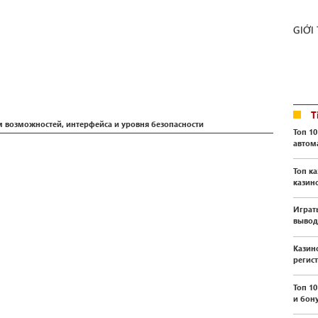
GIỚI
T
 возможностей, интерфейса и уровня безопасности
Топ 1
автом
Топ к
казин
Играт
вывод
Казин
регис
Топ 1
и бон