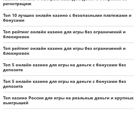
регистрацию
Топ 10 лучших онлайн казино с безопасными платежами и
бонусами
Топ рейтинг онлайн казино для игры без ограничений и
блокировок
Топ рейтинг онлайн казино для игры без ограничений и
блокировок
Топ 5 онлайн казино для игры на деньги с бонусами без
депозита
Топ 5 онлайн казино для игры на деньги с бонусами без
депозита
Топ казино России для игры на реальные деньги и крупных
выигрышей