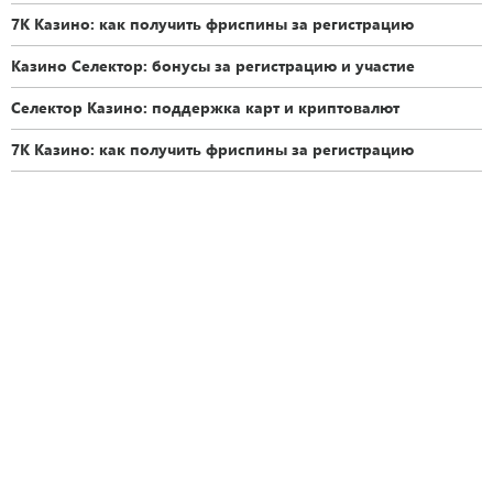
7К Казино: как получить фриспины за регистрацию
Казино Селектор: бонусы за регистрацию и участие
Селектор Казино: поддержка карт и криптовалют
7К Казино: как получить фриспины за регистрацию