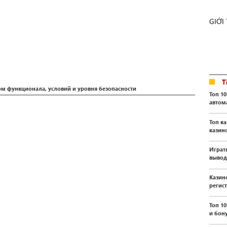
GIỚI
T
м функционала, условий и уровня безопасности
Топ 1
автом
Топ к
казин
Играт
вывод
Казин
регис
Топ 1
и бон