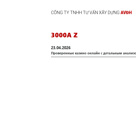
CÔNG TY TNHH TƯ VẤN XÂY DỰNG
AVĐH
3000A Z
23.04.2026
Проверенные казино онлайн с детальным анализо