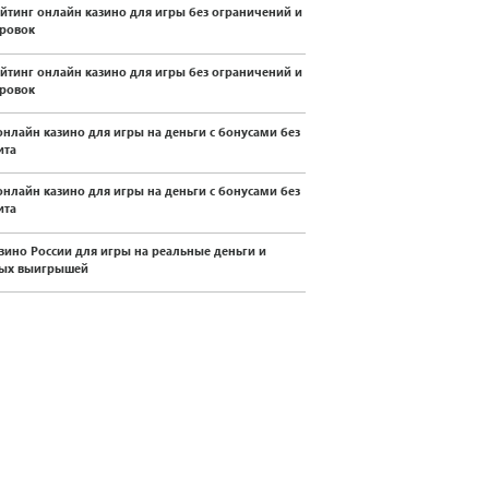
ейтинг онлайн казино для игры без ограничений и
ровок
ейтинг онлайн казино для игры без ограничений и
ровок
 онлайн казино для игры на деньги с бонусами без
ита
 онлайн казино для игры на деньги с бонусами без
ита
азино России для игры на реальные деньги и
ых выигрышей