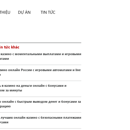
 THIỆU
DỰ ÁN
TIN TỨC
in tức khác
0 казино с моментальными выплатами и игровыми
атами
азино онлайн России с игровыми автоматами и live
о
ь в казино на деньги онлайн с бонусами и
ом за минуты
о онлайн с быстрым выводом денег и бонусами за
трацию
0 лучших онлайн казино с безопасными платежами
усами