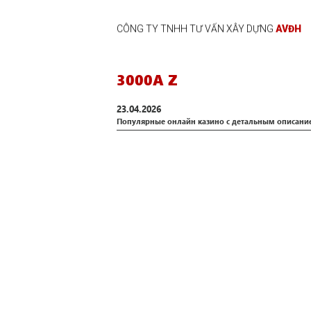
CÔNG TY TNHH TƯ VẤN XÂY DỰNG
AVĐH
3000A Z
23.04.2026
Популярные онлайн казино с детальным описани