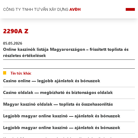
CÔNG TY TNHH TƯ VẤN XÂY DỰNG
AVĐH
2290A Z
05.05.2026
Online kaszinók listája Magyarországon – frissített toplista és
részletes értékelések
Tin tức khác
Casino online — legjobb ajánlatok és bónuszok
Casino oldalak — megbízható és biztonságos oldalak
Magyar kaszinó oldalak — toplista és összehasonlítás
Legjobb magyar online kaszinó — ajánlatok és bónuszok
Legjobb magyar online kaszinó — ajánlatok és bónuszok