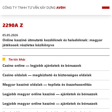
CÔNG TY TNHH TƯ VẤN XÂY DỰNG
AVĐH
2290A Z
05.05.2026
Online kaszinó útmutató kezdőknek és haladóknak: magyar
játékosok részletes kézikönyve
Tin tức khác
Casino online — legjobb ajánlatok és bónuszok
Casino oldalak — megbízható és biztonságos oldalak
Magyar kaszinó oldalak — toplista és összehasonlítás
Legjobb magyar online kaszinó — ajánlatok és bónuszok
Legjobb magyar online kaszinó — ajánlatok és bónuszok