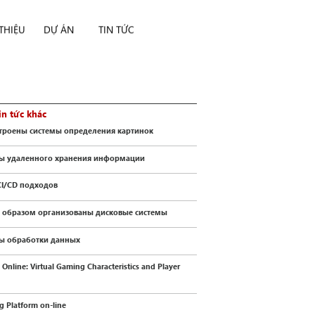
 THIỆU
DỰ ÁN
TIN TỨC
in tức khác
строены системы определения картинок
ы удаленного хранения информации
CI/CD подходов
 образом организованы дисковые системы
ы обработки данных
 Online: Virtual Gaming Characteristics and Player
 Platform on-line