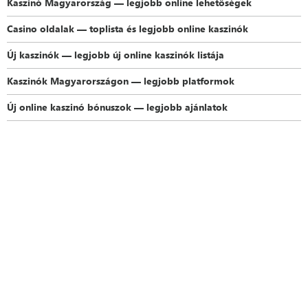
Kaszinó Magyarország — legjobb online lehetőségek
Casino oldalak — toplista és legjobb online kaszinók
Új kaszinók — legjobb új online kaszinók listája
Kaszinók Magyarországon — legjobb platformok
Új online kaszinó bónuszok — legjobb ajánlatok