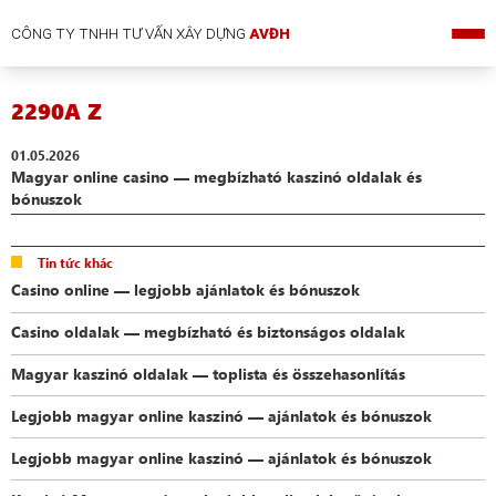
CÔNG TY TNHH TƯ VẤN XÂY DỰNG
AVĐH
2290A Z
01.05.2026
Magyar online casino — megbízható kaszinó oldalak és
bónuszok
Tin tức khác
Casino online — legjobb ajánlatok és bónuszok
Casino oldalak — megbízható és biztonságos oldalak
Magyar kaszinó oldalak — toplista és összehasonlítás
Legjobb magyar online kaszinó — ajánlatok és bónuszok
Legjobb magyar online kaszinó — ajánlatok és bónuszok