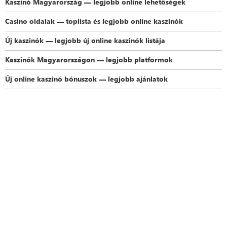
Kaszinó Magyarország — legjobb online lehetőségek
Casino oldalak — toplista és legjobb online kaszinók
Új kaszinók — legjobb új online kaszinók listája
Kaszinók Magyarországon — legjobb platformok
Új online kaszinó bónuszok — legjobb ajánlatok