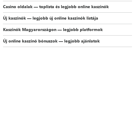
Casino oldalak — toplista és legjobb online kaszinók
Új kaszinók — legjobb új online kaszinók listája
Kaszinók Magyarországon — legjobb platformok
Új online kaszinó bónuszok — legjobb ajánlatok