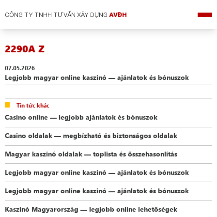
CÔNG TY TNHH TƯ VẤN XÂY DỰNG
AVĐH
2290A Z
07.05.2026
Legjobb magyar online kaszinó — ajánlatok és bónuszok
Tin tức khác
Casino online — legjobb ajánlatok és bónuszok
Casino oldalak — megbízható és biztonságos oldalak
Magyar kaszinó oldalak — toplista és összehasonlítás
Legjobb magyar online kaszinó — ajánlatok és bónuszok
Legjobb magyar online kaszinó — ajánlatok és bónuszok
Kaszinó Magyarország — legjobb online lehetőségek