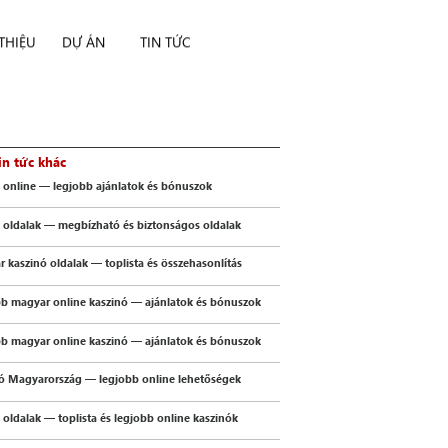
 THIỆU
DỰ ÁN
TIN TỨC
in tức khác
 online — legjobb ajánlatok és bónuszok
 oldalak — megbízható és biztonságos oldalak
 kaszinó oldalak — toplista és összehasonlítás
b magyar online kaszinó — ajánlatok és bónuszok
b magyar online kaszinó — ajánlatok és bónuszok
ó Magyarország — legjobb online lehetőségek
 oldalak — toplista és legjobb online kaszinók