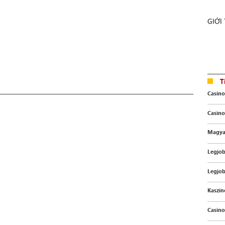
GIỚI
T
Casino
Casino
Magyar
Legjob
Legjob
Kaszin
Casino