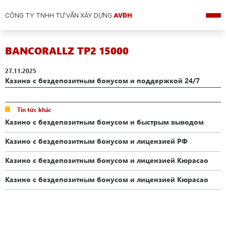
CÔNG TY TNHH TƯ VẤN XÂY DỰNG
AVĐH
BANCORALLZ TP2 15000
27.11.2025
Казино с бездепозитным бонусом и поддержкой 24/7
Tin tức khác
Казино с бездепозитным бонусом и быстрым выводом
Казино с бездепозитным бонусом и лицензией РФ
Казино с бездепозитным бонусом и лицензией Кюрасао
Казино с бездепозитным бонусом и лицензией Кюрасао