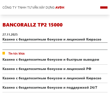
CÔNG TY TNHH TƯ VẤN XÂY DỰNG
AVĐH
BANCORALLZ TP2 15000
27.11.2025
Казино с бездепозитным бонусом и лицензией Кюрасао
Tin tức khác
Казино с бездепозитным бонусом и быстрым выводом
Казино с бездепозитным бонусом и лицензией РФ
Казино с бездепозитным бонусом и лицензией Кюрасао
Казино с бездепозитным бонусом и поддержкой 24/7