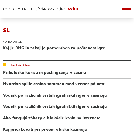
CÔNG TY TNHH TƯ VẤN XÂY DỰNG
AVĐH
SL
12.02.2024
Kaj je RNG in zakaj je pomemben za poštenost igre
Tin tức khác
Psihološke koristi in pasti igranja v casinu
Hvordan spille casino sammen med venner på nett
Vodnik po različnih vrstah igralniških iger v casinoju
Vodnik po različnih vrstah igralniških iger v casinoju
Ako fungujú zákazy a blokácie kasín na internete
Kaj pričakovati pri prvem obisku kazinoja