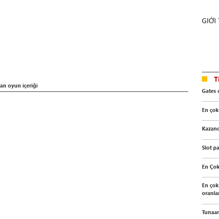
GIỚI
T
an oyun içeriği
Gates 
En çok
Kazandı
Slot p
En Çok
En çok
oranlar
Tunaan