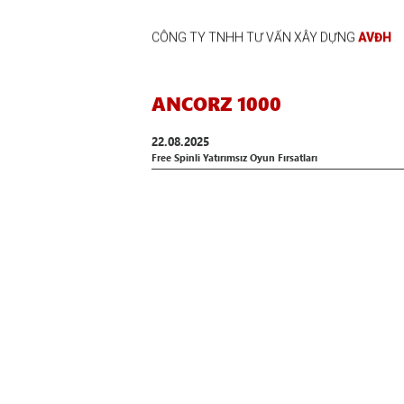
CÔNG TY TNHH TƯ VẤN XÂY DỰNG
AVĐH
ANCORZ 1000
22.08.2025
Free Spinli Yatırımsız Oyun Fırsatları