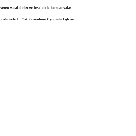
veren yasal siteler ve fırsat dolu kampanyalar
yunlarında En Çok Kazandıran Oyunlarla Eğlence