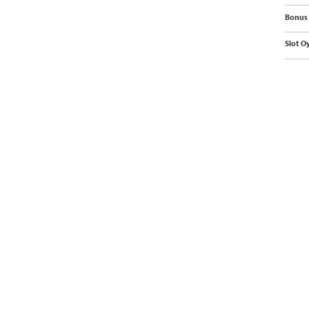
Bonus 
Slot O