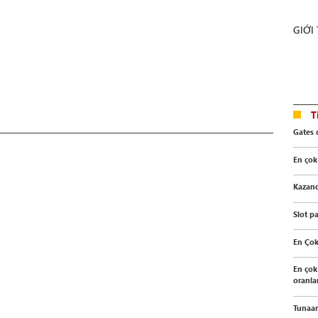
GIỚI
T
Gates 
En çok
Kazandı
Slot p
En Çok
En çok
oranlar
Tunaan