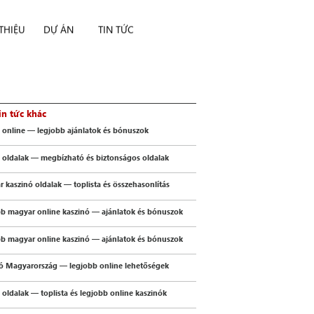
 THIỆU
DỰ ÁN
TIN TỨC
in tức khác
 online — legjobb ajánlatok és bónuszok
 oldalak — megbízható és biztonságos oldalak
 kaszinó oldalak — toplista és összehasonlítás
b magyar online kaszinó — ajánlatok és bónuszok
b magyar online kaszinó — ajánlatok és bónuszok
ó Magyarország — legjobb online lehetőségek
 oldalak — toplista és legjobb online kaszinók