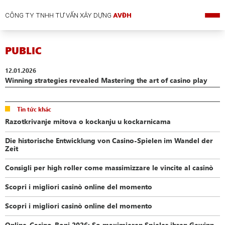
CÔNG TY TNHH TƯ VẤN XÂY DỰNG
AVĐH
PUBLIC
12.01.2026
Winning strategies revealed Mastering the art of casino play
Tin tức khác
Razotkrivanje mitova o kockanju u kockarnicama
Die historische Entwicklung von Casino-Spielen im Wandel der
Zeit
Consigli per high roller come massimizzare le vincite al casinò
Scopri i migliori casinò online del momento
Scopri i migliori casinò online del momento
Online-Casino-Boni 2026: So maximieren Spieler ihren Gewinn