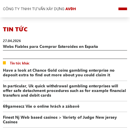
CÔNG TY TNHH TƯ VẤN XÂY DỰNG
AVĐH
TIN TỨC
27.04.2026
Webs Fiables para Comprar Esteroides en España
Tin tức khác
Have a look at Chance Gold coins gambling enterprise no
deposit extra to find out more about you could claim it
In particular, Uk quick withdrawal gambling enterprises will
offer safe detachment procedures such as for example financial
transfers and debit cards
69gamescz Vše o online hrách a zábavě
Finest Nj Web based casinos > Variety of Judge New jersey
Casinos