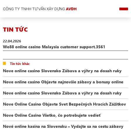
CÔNG TY TNHH TƯ VẤN XÂY DỰNG
AVĐH
TIN TỨC
22.04.2026
We88 online casino Malaysia customer support.3561
Tin tức khác
Nove online casino Slovensko Zábava a výhry na dosah ruky
Nove online casino Objavte najnovšie zábavy a bonusy online
Nove online casino Slovensko Zábava a výhry na dosah ruky
Nove Online Casino Objavte Svet Bezpečných Hracích Zážitkov
Nove Online Casino Všetko, čo potrebujete vedieť
Nové online kasína na Slovensku – Vydajte sa na cestu zábavy