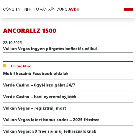
CÔNG TY TNHH TƯ VẤN XÂY DỰNG
AVĐH
ANCORALLZ 1500
22.10.2025
Vulkan Vegas ingyen pörgetés befizetés nélkül
Tin tức khác
Mobil kaszinó Facebook oldalak
Verde Casino – ügyfélszolgálat 24/7
Verde Casino – havi nyereményjáték
Vulkan Vegas – regisztrálj most
Vulkan Vegas latest bonus codes – 2025 frissítve
Vulkan Vegas: 50 free spins új felhasználóknak