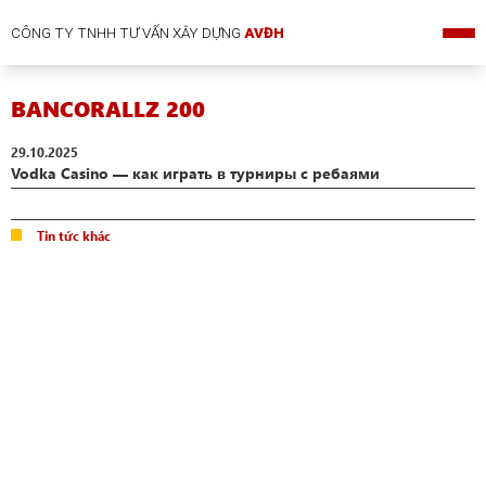
CÔNG TY TNHH TƯ VẤN XÂY DỰNG
AVĐH
BANCORALLZ 200
29.10.2025
Vodka Casino — как играть в турниры с ребаями
Tin tức khác