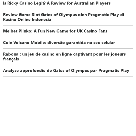
Is Ricky Casino Legit? A Review for Australian Players
Review Game Slot Gates of Olympus oleh Pragmatic Play di
Kasino Online Indonesia
Melbet Plinko: A Fun New Game for UK Casino Fans
Coin Volcano Mobile: diversão garantida no seu celular
Rabona : un jeu de casino en ligne captivant pour les joueurs
français
Analyse approfondie de Gates of Olympus par Pragmatic Play