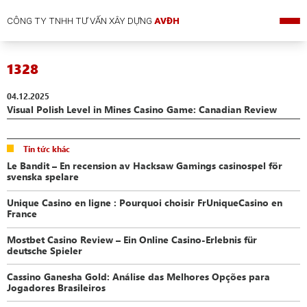
CÔNG TY TNHH TƯ VẤN XÂY DỰNG
AVĐH
1328
04.12.2025
Visual Polish Level in Mines Casino Game: Canadian Review
Tin tức khác
Le Bandit – En recension av Hacksaw Gamings casinospel för
svenska spelare
Unique Casino en ligne : Pourquoi choisir FrUniqueCasino en
France
Mostbet Casino Review – Ein Online Casino-Erlebnis für
deutsche Spieler
Cassino Ganesha Gold: Análise das Melhores Opções para
Jogadores Brasileiros