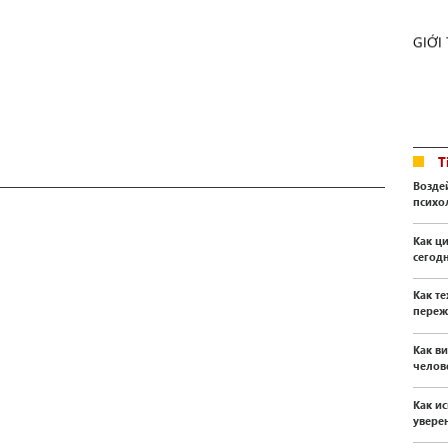
GIỚI
T
Возде
психо
Как ц
сегод
Как т
переж
Как в
челов
Как и
уверен