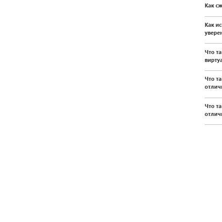
Как с
Как и
уверен
Что т
вирту
Что т
отлич
Что т
отлич