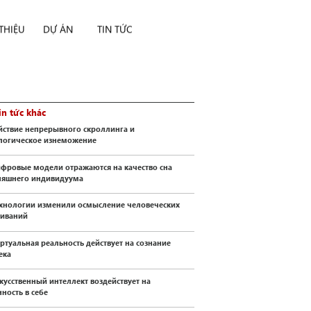
 THIỆU
DỰ ÁN
TIN TỨC
in tức khác
йствие непрерывного скроллинга и
логическое изнеможение
ифровые модели отражаются на качество сна
няшнего индивидуума
ехнологии изменили осмысление человеческих
иваний
иртуальная реальность действует на сознание
ека
скусственный интеллект воздействует на
ность в себе