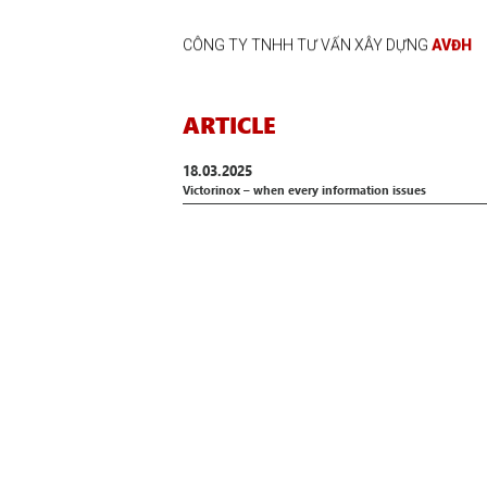
CÔNG TY TNHH TƯ VẤN XÂY DỰNG
AVĐH
ARTICLE
18.03.2025
Victorinox – when every information issues